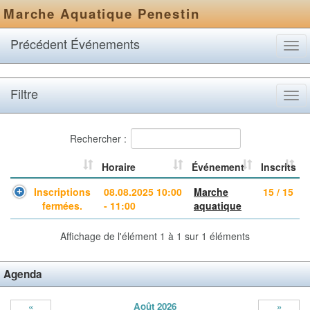
Marche Aquatique Penestin
Précédent Événements
Tog
navi
Filtre
Tog
navi
Rechercher :
Horaire
Événement
Inscrits
Inscriptions
08.08.2025 10:00
Marche
15 / 15
fermées.
- 11:00
aquatique
Affichage de l'élément 1 à 1 sur 1 éléments
Agenda
«
Août 2026
»