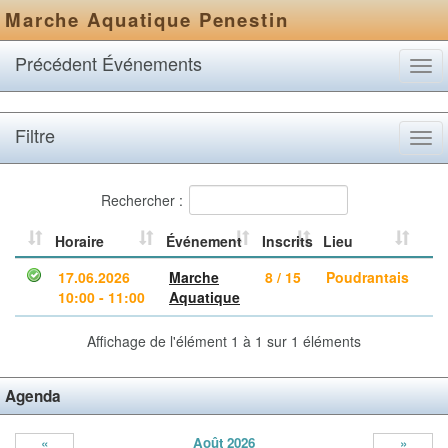
Marche Aquatique Penestin
Précédent Événements
Tog
navi
Filtre
Tog
navi
Rechercher :
Horaire
Événement
Inscrits
Lieu
17.06.2026
Marche
8 / 15
Poudrantais
10:00 - 11:00
Aquatique
Affichage de l'élément 1 à 1 sur 1 éléments
Agenda
«
Août 2026
»