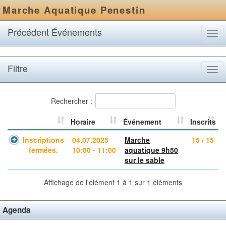
Marche Aquatique Penestin
Précédent Événements
Tog
navi
Filtre
Tog
navi
Rechercher :
Horaire
Événement
Inscrits
Inscriptions
04.07.2025
Marche
15 / 15
fermées.
10:00 - 11:00
aquatique 9h50
sur le sable
Affichage de l'élément 1 à 1 sur 1 éléments
Agenda