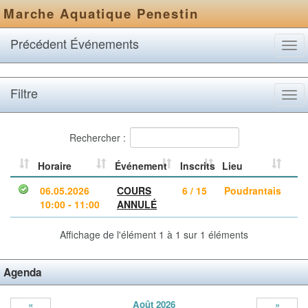
Marche Aquatique Penestin
Précédent Événements
Tog
navi
Filtre
Tog
navi
Rechercher :
Horaire
Événement
Inscrits
Lieu
06.05.2026
COURS
6 / 15
Poudrantais
10:00 - 11:00
ANNULÉ
Affichage de l'élément 1 à 1 sur 1 éléments
Agenda
«
Août 2026
»