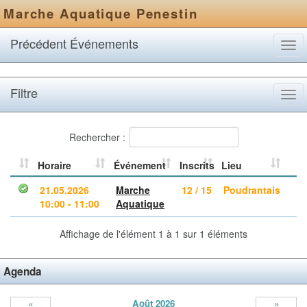
Marche Aquatique Penestin
Précédent Événements
Tog
navi
Filtre
Tog
navi
Rechercher :
Horaire
Événement
Inscrits
Lieu
21.05.2026
Marche
12 / 15
Poudrantais
10:00 - 11:00
Aquatique
Affichage de l'élément 1 à 1 sur 1 éléments
Agenda
«
Août 2026
»